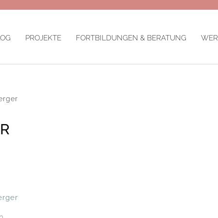
LOG
PROJEKTE
FORTBILDUNGEN & BERATUNG
WER
erger
ER
erger
n