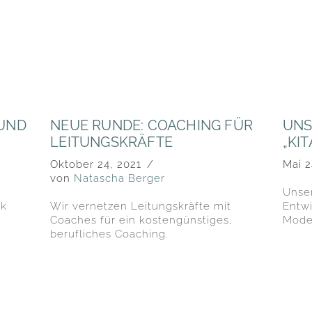
 UND
NEUE RUNDE: COACHING FÜR
UNS
LEITUNGSKRÄFTE
„KI
Oktober 24, 2021
Mai 2
von
Natascha Berger
Unse
ok
Wir vernetzen Leitungskräfte mit
Entw
Coaches für ein kostengünstiges,
Model
berufliches Coaching.