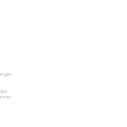
erger
 das
einer