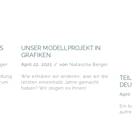
S
UNSER MODELLPROJEKT IN
GRAFIKEN
ger
April 22, 2021
von
Natascha Berger
ndung
Wie erklären wir anderen, was wir die
TEI
arum
letzten eineinhalb Jahre gemacht
DEU
haben? Wir zeigen es Ihnen!
April
Ein k
aufr