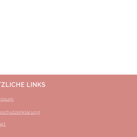
ZLICHE LINKS
essum
nschutzerklärung
akt